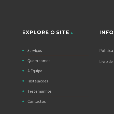
EXPLORE O SITE
INF
Serviços
Política
Quem somos
Livro d
A Equipa
Instalações
Testemunhos
Contactos